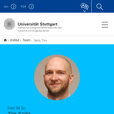
Uni
F
04
Institut für Energieverfahrenstechnik und
Dynamik in Energiesystemen
Seitz, Tim
Institut
Team
Herr M.Sc.
Tim Seitz