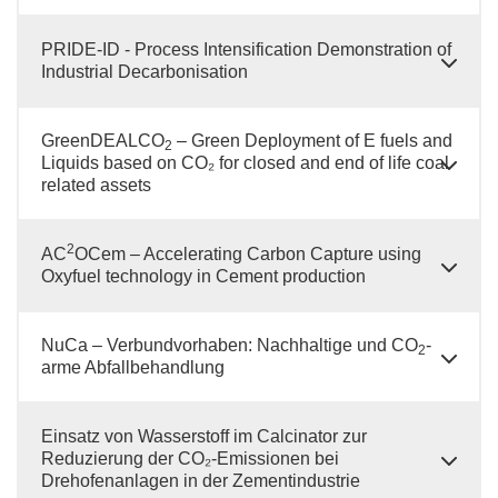
PRIDE-ID - Process Intensification Demonstration of
Industrial Decarbonisation
GreenDEALCO
– Green Deployment of E fuels and
2
Liquids based on CO₂ for closed and end of life coal
related assets
2
AC
OCem – Accelerating Carbon Capture using
Oxyfuel technology in Cement production
NuCa – Verbundvorhaben: Nachhaltige und CO
-
2
arme Abfallbehandlung
Einsatz von Wasserstoff im Calcinator zur
Reduzierung der CO₂-Emissionen bei
Drehofenanlagen in der Zementindustrie