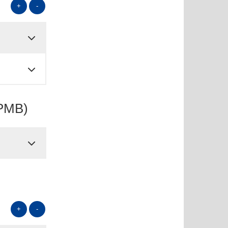
+
-
APMB)
+
-