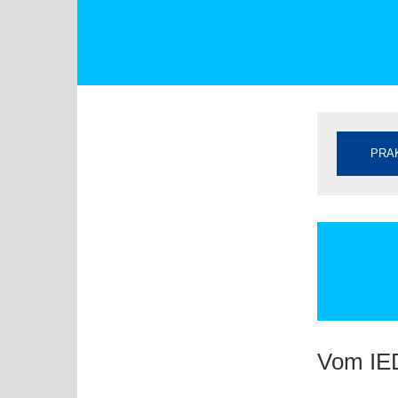
PRA
Vom IE