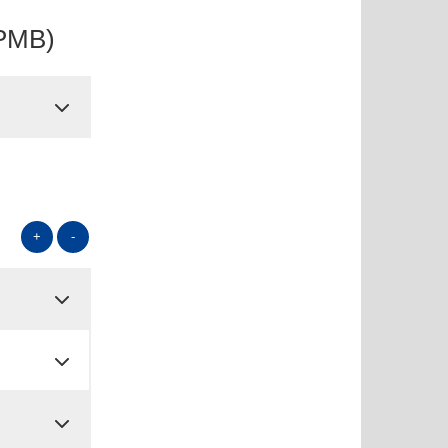
APMB)
+
-