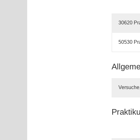
30620 Pra
50530 Pra
Allgeme
Versuche
Praktik