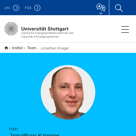
Uni
F
04
Institut für Energieverfahrenstechnik und
Dynamik in Energiesystemen
Jonathan Krieger
Institut
Team
Herr
Jonathan Krieger