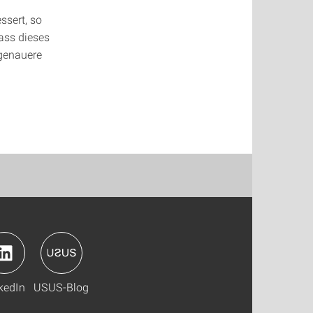
ssert, so
dass dieses
 genauere
kedIn
USUS-Blog