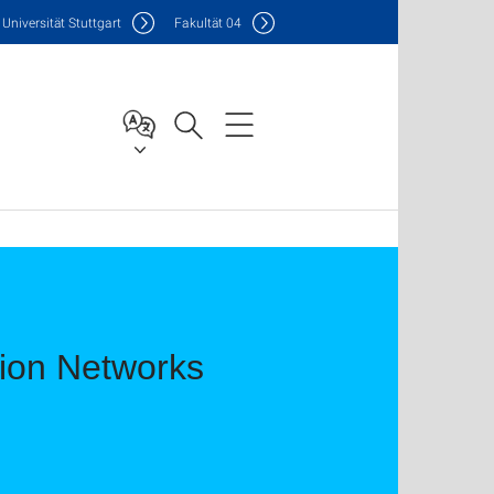
Uni
versität Stuttgart
F
akultät
04
tion Networks