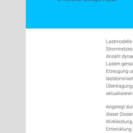
Lastmodelle 
Stromnetzes.
Anzahl dynam
Lasten genau
Erzeugung un
lastdominiert
Übertragungs
aktualisieren
Angeregt dur
dieser Disse
Wirkleistung
Entwicklung 