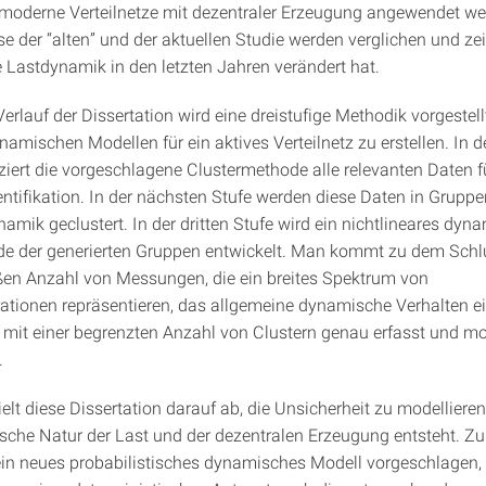
 moderne Verteilnetze mit dezentraler Erzeugung angewendet w
se der “alten” und der aktuellen Studie werden verglichen und ze
e Lastdynamik in den letzten Jahren verändert hat.
erlauf der Dissertation wird eine dreistufige Methodik vorgestell
amischen Modellen für ein aktives Verteilnetz zu erstellen. In d
iziert die vorgeschlagene Clustermethode alle relevanten Daten f
ntifikation. In der nächsten Stufe werden diese Daten in Gruppe
amik geclustert. In der dritten Stufe wird ein nichtlineares dyn
ede der generierten Gruppen entwickelt. Man kommt zu dem Schl
oßen Anzahl von Messungen, die ein breites Spektrum von
ationen repräsentieren, das allgemeine dynamische Verhalten ei
s mit einer begrenzten Anzahl von Clustern genau erfasst und mod
.
ielt diese Dissertation darauf ab, die Unsicherheit zu modellieren
ische Natur der Last und der dezentralen Erzeugung entsteht. Z
in neues probabilistisches dynamisches Modell vorgeschlagen,