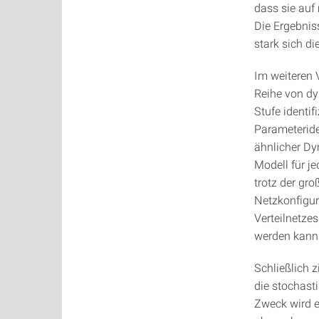
dass sie auf
Die Ergebnis
stark sich di
Im weiteren V
Reihe von dyn
Stufe identif
Parameteride
ähnlicher Dyn
Modell für j
trotz der gr
Netzkonfigur
Verteilnetze
werden kann
Schließlich z
die stochast
Zweck wird e