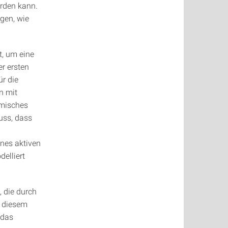
erden kann.
igen, wie
t, um eine
er ersten
ür die
n mit
amisches
uss, dass
nes aktiven
elliert
, die durch
u diesem
 das