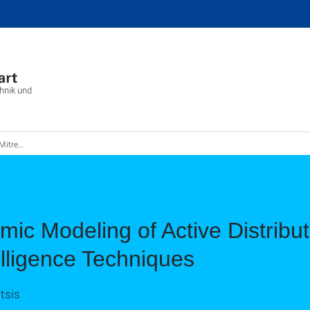
chnik und
rentsis
ic Modeling of Active Distribu
telligence Techniques
tsis