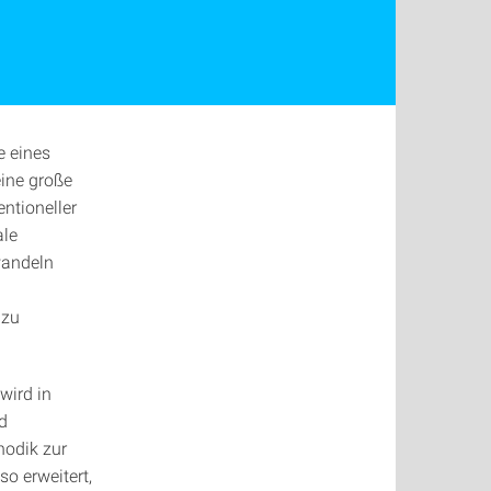
e eines
eine große
ntioneller
ale
wandeln
 zu
wird in
d
hodik zur
o erweitert,