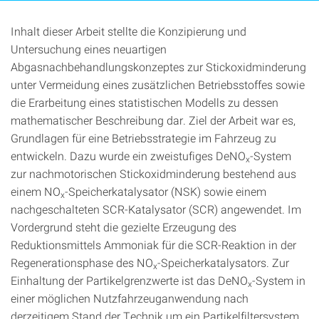
Inhalt dieser Arbeit stellte die Konzipierung und
Untersuchung eines neuartigen
Abgasnachbehandlungskonzeptes zur Stickoxidminderung
unter Vermeidung eines zusätzlichen Betriebsstoffes sowie
die Erarbeitung eines statistischen Modells zu dessen
mathematischer Beschreibung dar. Ziel der Arbeit war es,
Grundlagen für eine Betriebsstrategie im Fahrzeug zu
entwickeln. Dazu wurde ein zweistufiges DeNO
-System
x
zur nachmotorischen Stickoxidminderung bestehend aus
einem NO
-Speicherkatalysator (NSK) sowie einem
x
nachgeschalteten SCR-Katalysator (SCR) angewendet. Im
Vordergrund steht die gezielte Erzeugung des
Reduktionsmittels Ammoniak für die SCR-Reaktion in der
Regenerationsphase des NO
-Speicherkatalysators. Zur
x
Einhaltung der Partikelgrenzwerte ist das DeNO
-System in
x
einer möglichen Nutzfahrzeuganwendung nach
derzeitigem Stand der Technik um ein Partikelfiltersystem