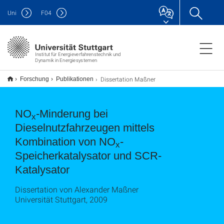
Uni
F
04
Institut für Energieverfahrenstechnik und
Dynamik in Energiesystemen
Dissertation Maßner
Forschung
Publikationen
NO
-Minderung bei
x
Dieselnutzfahrzeugen mittels
Kombination von NO
-
x
Speicherkatalysator und SCR-
Katalysator
Dissertation von Alexander Maßner
Universität Stuttgart, 2009