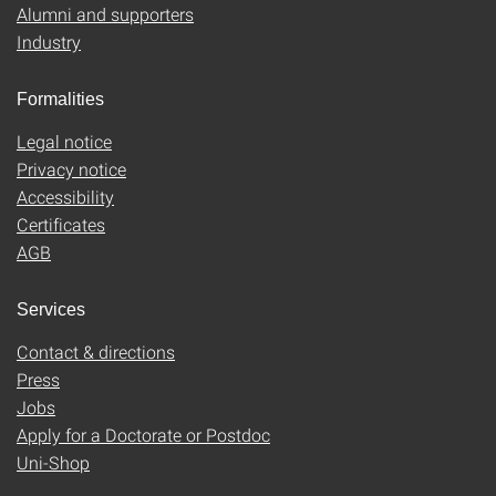
Alumni and supporters
Industry
Formalities
Legal notice
Privacy notice
Accessibility
Certificates
AGB
Services
Contact & directions
Press
Jobs
Apply for a Doctorate or Postdoc
Uni-Shop