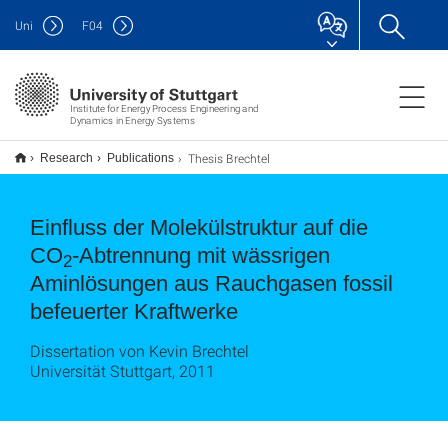
Uni
F
04
Institute for Energy Process Engineering and
Dynamics in Energy Systems
Thesis Brechtel
Research
Publications
Einfluss der Molekülstruktur auf die
CO
-Abtrennung mit wässrigen
2
Aminlösungen aus Rauchgasen fossil
befeuerter Kraftwerke
Dissertation von Kevin Brechtel
Universität Stuttgart, 2011